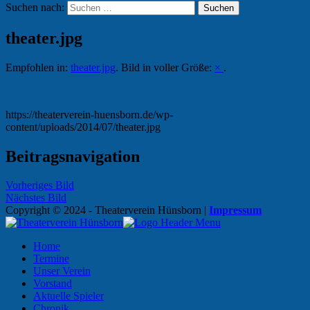
Suchen nach:
theater.jpg
Empfohlen in:
theater.jpg
. Bild in voller Größe:
×
.
https://theaterverein-huensborn.de/wp-
content/uploads/2014/07/theater.jpg
Beitragsnavigation
Vorheriges Bild
Nächstes Bild
Copyright © 2024 - Theaterverein Hünsborn
|
Impressum
Home
Termine
Unser Verein
Vorstand
Aktuelle Spieler
Chronik