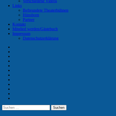
Verschiedene Videos
Links
Befreundete Theaterbühnen
Hünsborn
Partner
Kontakt
Mitglied werden/Gästebuch
Impressum
Datenschutzerklärung
Home
Termine
Unser
Verein
Vorstand
Aktuelle
Spieler
Chronik
Galerie
Videos
Links
Kontakt
Mitglied
werden/Gästebuch
Impressum
Suchen
Suchen
nach: