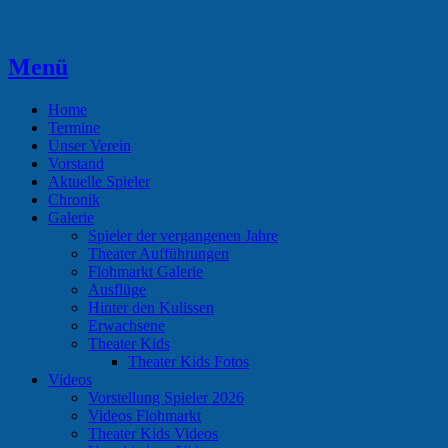
Zum
Inhalt
springen
Menü
Theaterverein Hünsborn
Home
Termine
Unser Verein
Vorstand
Aktuelle Spieler
Chronik
Galerie
Spieler der vergangenen Jahre
Theater Aufführungen
Flohmarkt Galerie
Ausflüge
Hinter den Kulissen
Erwachsene
Theater Kids
Theater Kids Fotos
Videos
Vorstellung Spieler 2026
Videos Flohmarkt
Theater Kids Videos