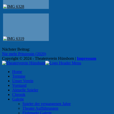
Beitragsnavigation
Nächster Beitrag:
Nie mehr Prinzessin (2020)
Copyright © 2024 - Theaterverein Hünsborn
|
Impressum
Home
Termine
Unser Verein
Vorstand
Aktuelle Spieler
Chronik
Galerie
Spieler der vergangenen Jahre
Theater Aufführungen
Flohmarkt Galerie