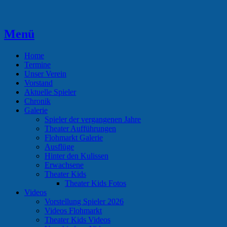
Zum
Inhalt
springen
Menü
Theaterverein Hünsborn
Home
Termine
Unser Verein
Vorstand
Aktuelle Spieler
Chronik
Galerie
Spieler der vergangenen Jahre
Theater Aufführungen
Flohmarkt Galerie
Ausflüge
Hinter den Kulissen
Erwachsene
Theater Kids
Theater Kids Fotos
Videos
Vorstellung Spieler 2026
Videos Flohmarkt
Theater Kids Videos