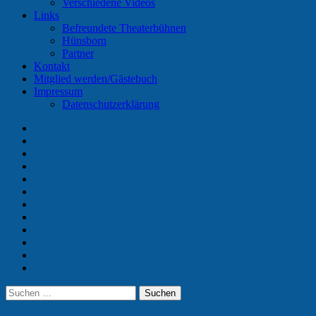
Verschiedene Videos
Links
Befreundete Theaterbühnen
Hünsborn
Partner
Kontakt
Mitglied werden/Gästebuch
Impressum
Datenschutzerklärung
Home
Termine
Unser
Verein
Vorstand
Aktuelle
Spieler
Chronik
Galerie
Videos
Links
Kontakt
Mitglied
werden/Gästebuch
Impressum
Suchen
Suchen
nach: