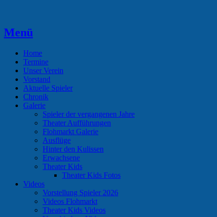
Zum
Inhalt
springen
Menü
Theaterverein Hünsborn
Home
Termine
Unser Verein
Vorstand
Aktuelle Spieler
Chronik
Galerie
Spieler der vergangenen Jahre
Theater Aufführungen
Flohmarkt Galerie
Ausflüge
Hinter den Kulissen
Erwachsene
Theater Kids
Theater Kids Fotos
Videos
Vorstellung Spieler 2026
Videos Flohmarkt
Theater Kids Videos