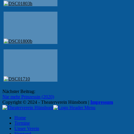
Beitragsnavigation
Nächster Beitrag:
Nie mehr Prinzessin (2020)
Copyright © 2024 - Theaterverein Hünsborn
|
Impressum
Home
Termine
Unser Verein
Vorstand