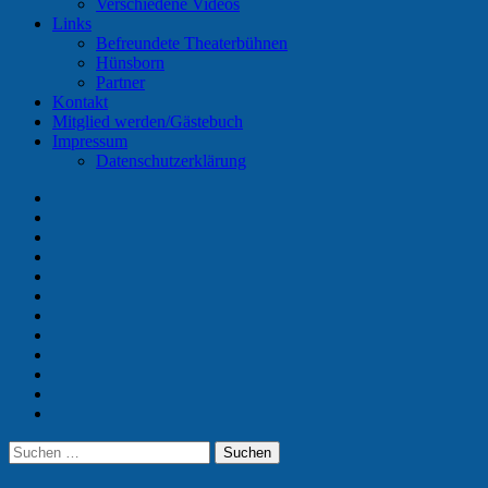
Verschiedene Videos
Links
Befreundete Theaterbühnen
Hünsborn
Partner
Kontakt
Mitglied werden/Gästebuch
Impressum
Datenschutzerklärung
Home
Termine
Unser
Verein
Vorstand
Aktuelle
Spieler
Chronik
Galerie
Videos
Links
Kontakt
Mitglied
werden/Gästebuch
Impressum
Suchen
Suchen
nach: