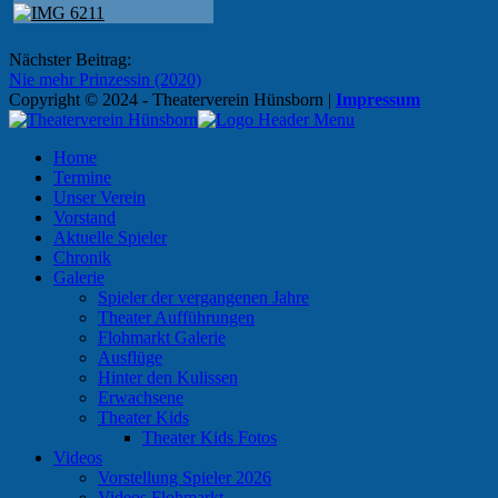
Beitragsnavigation
Nächster Beitrag:
Nie mehr Prinzessin (2020)
Copyright © 2024 - Theaterverein Hünsborn
|
Impressum
Home
Termine
Unser Verein
Vorstand
Aktuelle Spieler
Chronik
Galerie
Spieler der vergangenen Jahre
Theater Aufführungen
Flohmarkt Galerie
Ausflüge
Hinter den Kulissen
Erwachsene
Theater Kids
Theater Kids Fotos
Videos
Vorstellung Spieler 2026
Videos Flohmarkt