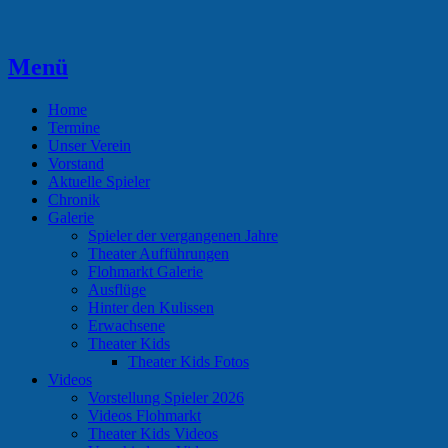
Zum
Inhalt
springen
Menü
Theaterverein Hünsborn
Home
Termine
Unser Verein
Vorstand
Aktuelle Spieler
Chronik
Galerie
Spieler der vergangenen Jahre
Theater Aufführungen
Flohmarkt Galerie
Ausflüge
Hinter den Kulissen
Erwachsene
Theater Kids
Theater Kids Fotos
Videos
Vorstellung Spieler 2026
Videos Flohmarkt
Theater Kids Videos