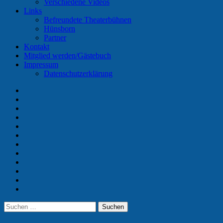
Verschiedene Videos
Links
Befreundete Theaterbühnen
Hünsborn
Partner
Kontakt
Mitglied werden/Gästebuch
Impressum
Datenschutzerklärung
Home
Termine
Unser
Verein
Vorstand
Aktuelle
Spieler
Chronik
Galerie
Videos
Links
Kontakt
Mitglied
werden/Gästebuch
Impressum
Suchen
Suchen
nach: