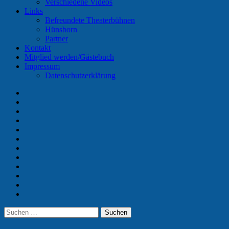
Verschiedene Videos
Links
Befreundete Theaterbühnen
Hünsborn
Partner
Kontakt
Mitglied werden/Gästebuch
Impressum
Datenschutzerklärung
Home
Termine
Unser
Verein
Vorstand
Aktuelle
Spieler
Chronik
Galerie
Videos
Links
Kontakt
Mitglied
werden/Gästebuch
Impressum
Suchen
Suchen
nach: