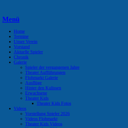
Zum
Inhalt
springen
Menü
Theaterverein Hünsborn
Home
Termine
Unser Verein
Vorstand
Aktuelle Spieler
Chronik
Galerie
Spieler der vergangenen Jahre
Theater Aufführungen
Flohmarkt Galerie
Ausflüge
Hinter den Kulissen
Erwachsene
Theater Kids
Theater Kids Fotos
Videos
Vorstellung Spieler 2026
Videos Flohmarkt
Theater Kids Videos