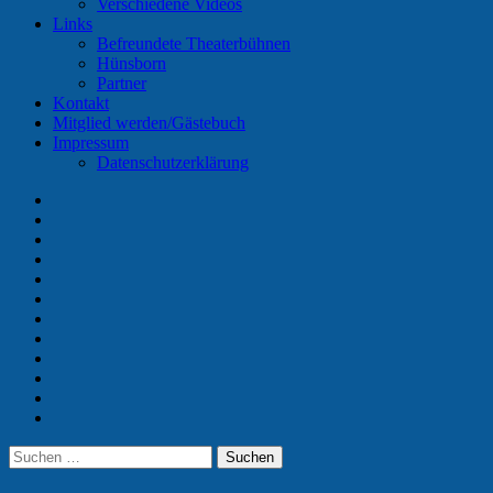
Verschiedene Videos
Links
Befreundete Theaterbühnen
Hünsborn
Partner
Kontakt
Mitglied werden/Gästebuch
Impressum
Datenschutzerklärung
Home
Termine
Unser
Verein
Vorstand
Aktuelle
Spieler
Chronik
Galerie
Videos
Links
Kontakt
Mitglied
werden/Gästebuch
Impressum
Suchen
Suchen
nach: