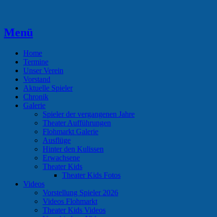
Zum
Inhalt
springen
Menü
Theaterverein Hünsborn
Home
Termine
Unser Verein
Vorstand
Aktuelle Spieler
Chronik
Galerie
Spieler der vergangenen Jahre
Theater Aufführungen
Flohmarkt Galerie
Ausflüge
Hinter den Kulissen
Erwachsene
Theater Kids
Theater Kids Fotos
Videos
Vorstellung Spieler 2026
Videos Flohmarkt
Theater Kids Videos