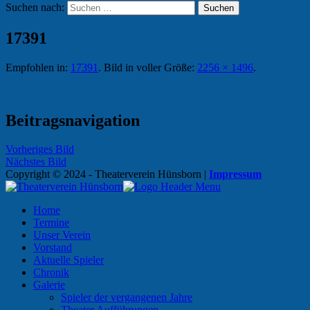
Suchen nach:
17391
Empfohlen in:
17391
. Bild in voller Größe:
2256 × 1496
.
Beitragsnavigation
Vorheriges Bild
Nächstes Bild
Copyright © 2024 - Theaterverein Hünsborn
|
Impressum
Home
Termine
Unser Verein
Vorstand
Aktuelle Spieler
Chronik
Galerie
Spieler der vergangenen Jahre
Theater Aufführungen